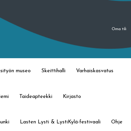
Oma tili
sityön museo
Skeittihalli
Varhaiskasvatus
iemi
Taideapteekki
Kirjasto
unki
Lasten Lysti & LystiKylä-festivaali
Ohje