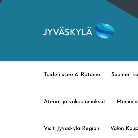
Siirry
Siirry
navigointiin
sisältöön
Taidemuseo & Ratamo
Suomen kä
Ateria- ja välipalamaksut
Mämmin
Visit Jyvaskyla Region
Valon Kaup