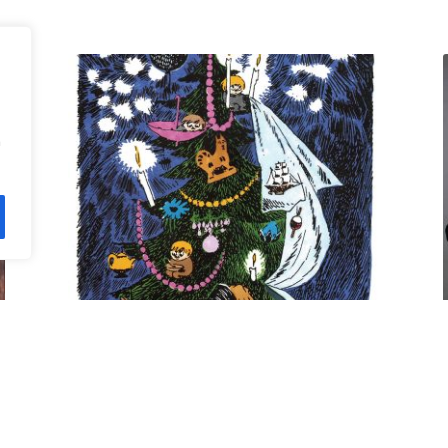
n
Kuusi pe 11.12. klo 18 Villa
Rana
12,00
€