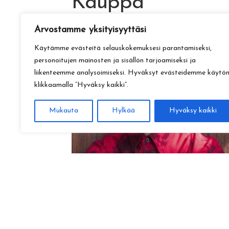
Kauppa
Arvostamme yksityisyyttäsi
Käytämme evästeitä selauskokemuksesi parantamiseksi,
personoitujen mainosten ja sisällön tarjoamiseksi ja
liikenteemme analysoimiseksi. Hyväksyt evästeidemme käytö
klikkaamalla ”Hyväksy kaikki”.
Mukauta
Hylkää
Hyväksy kaikki
Amadeus Lundberg:
Hopeinen kuu ke 28.10. klo 17
15,00
€