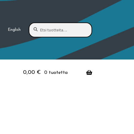
Haku
Etsi:
English
0,00
€
0 tuotetta