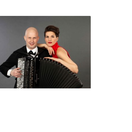
Seniorimessujen juhlaohjelma
ma 5.10. klo 17
10,00
€