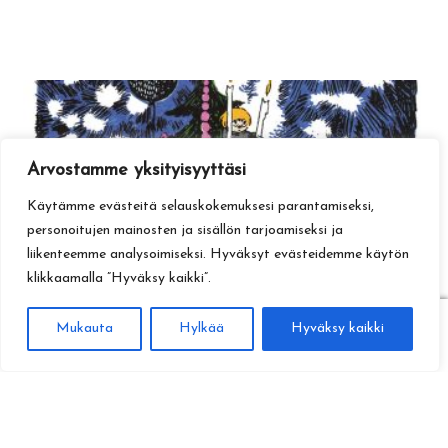
Arvostamme yksityisyyttäsi
Käytämme evästeitä selauskokemuksesi parantamiseksi,
personoitujen mainosten ja sisällön tarjoamiseksi ja
liikenteemme analysoimiseksi. Hyväksyt evästeidemme käytön
klikkaamalla ”Hyväksy kaikki”.
0
Mukauta
Hylkää
Hyväksy kaikki
Haku
Etsi: