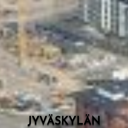
Valon Kaupunki
Lasten Lysti & LystiKylä-festivaali
Ohje
English
JYVÄSKYLÄN