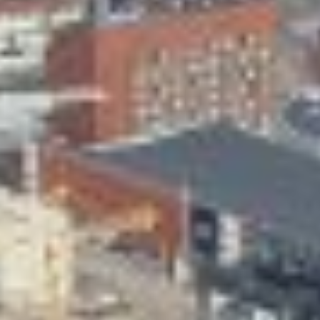
Skeittihalli
Varhaiskasvatus
Ateria- ja välipalamaksut
Mämminiemi
Taideapteekki
Kirjasto
Visit Jyvaskyla Region