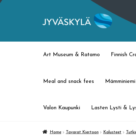
Skip
Skip
to
to
navigation
content
Art Museum & Ratamo
Finnish C
Meal and snack fees
Mämminiemi
Valon Kaupunki
Lasten Lysti & Lys
Home
Tavarat Kiertoon
Kalusteet
Tutk