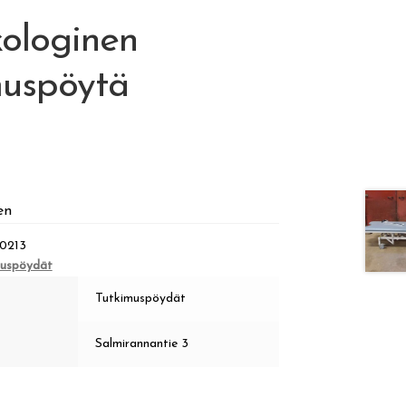
ologinen
muspöytä
en
0213
muspöydät
Tutkimuspöydät
Salmirannantie 3