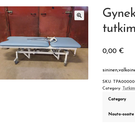
Gynek
🔍
tutki
0,00
€
sininen,valkoin
SKU:
TPA00000
Category:
Tutki
Category
Nouto-osoite