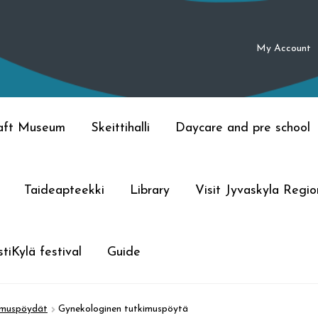
My Account
raft Museum
Skeittihalli
Daycare and pre school
Taideapteekki
Library
Visit Jyvaskyla Regio
tiKylä festival
Guide
imuspöydät
Gynekologinen tutkimuspöytä