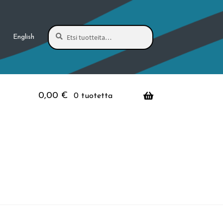
Haku
Etsi:
English
0,00
€
0 tuotetta