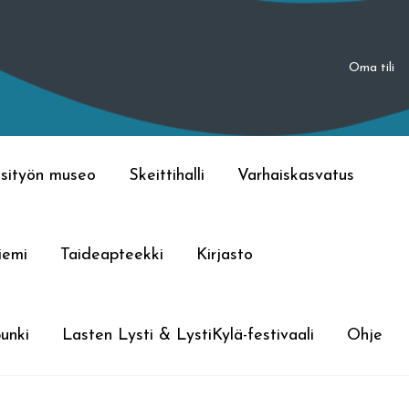
Oma tili
sityön museo
Skeittihalli
Varhaiskasvatus
iemi
Taideapteekki
Kirjasto
unki
Lasten Lysti & LystiKylä-festivaali
Ohje