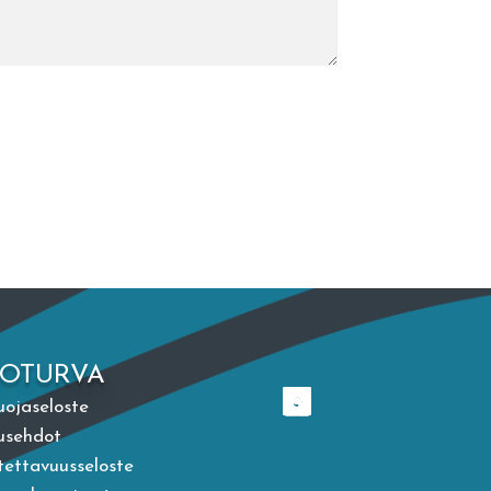
TOTURVA
uojaseloste
usehdot
ettavuusseloste