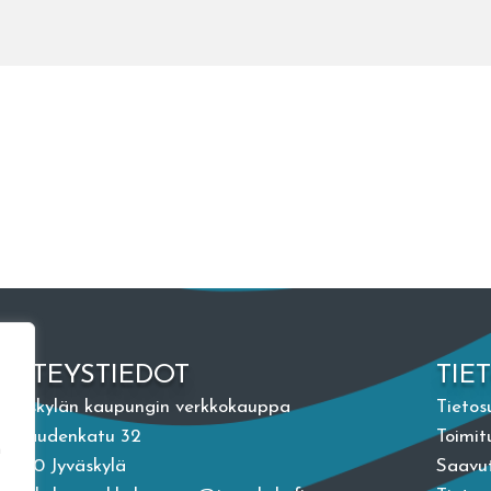
YHTEYSTIEDOT
TIE
Jyväskylän kaupungin verkkokauppa
Tietos
Vapaudenkatu 32
Toimit
n
40100 Jyväskylä
Saavut