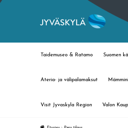
Siirry
Siirry
navigointiin
sisältöön
Taidemuseo & Ratamo
Suomen kä
Ateria- ja välipalamaksut
Mämmin
Visit Jyvaskyla Region
Valon Kaup
Etusivu
Peru tilaus