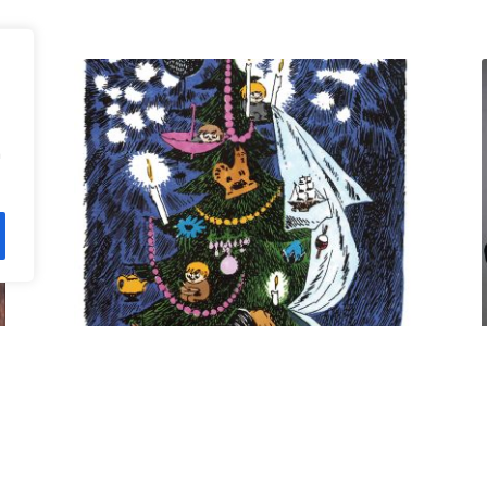
n
Kuusi pe 11.12. klo 18 Villa
Rana
12,00
€