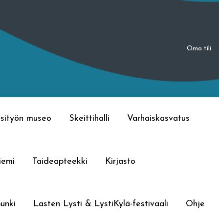
Oma tili
sityön museo
Skeittihalli
Varhaiskasvatus
iemi
Taideapteekki
Kirjasto
unki
Lasten Lysti & LystiKylä-festivaali
Ohje