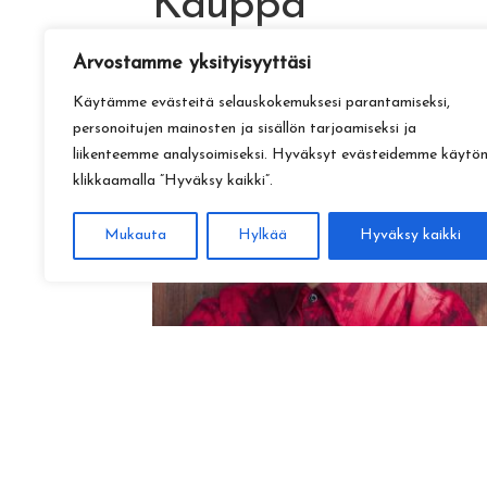
Kauppa
Arvostamme yksityisyyttäsi
Käytämme evästeitä selauskokemuksesi parantamiseksi,
personoitujen mainosten ja sisällön tarjoamiseksi ja
liikenteemme analysoimiseksi. Hyväksyt evästeidemme käytö
klikkaamalla ”Hyväksy kaikki”.
Mukauta
Hylkää
Hyväksy kaikki
Amadeus Lundberg:
Hopeinen kuu ke 28.10. klo 17
15,00
€