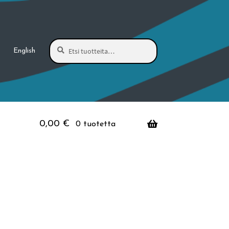
Haku
Etsi:
English
0,00
€
0 tuotetta