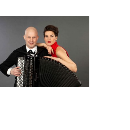
Seniorimessujen juhlaohjelma
ma 5.10. klo 17
10,00
€