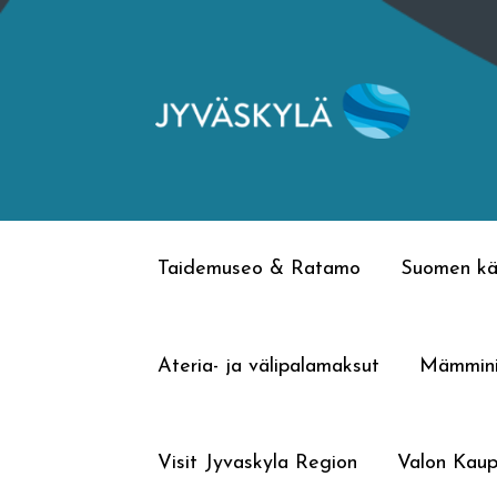
Siirry
Siirry
navigointiin
sisältöön
Taidemuseo & Ratamo
Suomen kä
Ateria- ja välipalamaksut
Mämmin
Visit Jyvaskyla Region
Valon Kaup