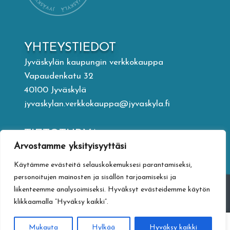
YHTEYSTIEDOT
Jyväskylän kaupungin verkkokauppa
Vapaudenkatu 32
40100 Jyväskylä
jyvaskylan.verkkokauppa@jyvaskyla.fi
TIETOTURVA
Arvostamme yksityisyyttäsi
Tietosuojaseloste
Toimitusehdot
Käytämme evästeitä selauskokemuksesi parantamiseksi,
Saavutettavuusseloste
personoitujen mainosten ja sisällön tarjoamiseksi ja
liikenteemme analysoimiseksi. Hyväksyt evästeidemme käytön
Tietoa maksamisesta
klikkaamalla ”Hyväksy kaikki”.
0
Mukauta
Hylkää
Hyväksy kaikki