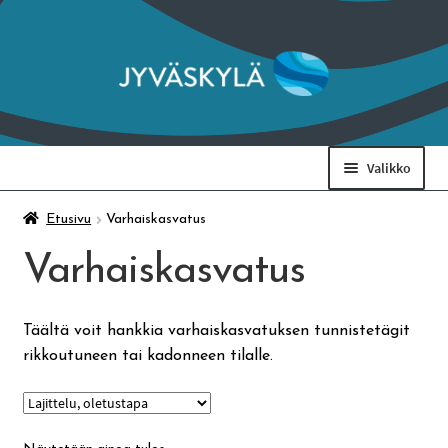
Siirry
Siirry
navigointiin
sisältöön
Valikko
Taidemuseo & Ratamo
Etusivu
Varhaiskasvatus
Varhaiskasvatus
Suomen käsityön museo
Täältä voit hankkia varhaiskasvatuksen tunnistetägit
Skeittihalli
rikkoutuneen tai kadonneen tilalle.
Varhaiskasvatus