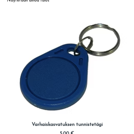
Näytetään ainoa tulos
Ateria- ja välipalamaksut
Mämminiemi
Taideapteekki
Kirjasto
Visit Jyvaskyla Region
Valon Kaupunki
Lasten Lysti & LystiKylä-festivaali
Varhaiskasvatuksen tunnistetägi
Ohje
5,00
€