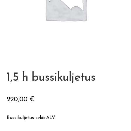
Ateria- ja välipalamaksut
Mämminiemi
Taideapteekki
Kirjasto
Visit Jyvaskyla Region
1,5 h bussikuljetus
Valon Kaupunki
220,00
€
Lasten Lysti & LystiKylä-festivaali
Bussikuljetus sekä ALV
Ohje