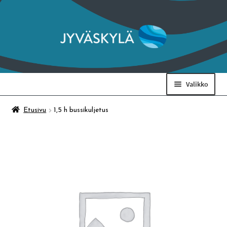
Siirry
Siirry
navigointiin
sisältöön
Valikko
Taidemuseo & Ratamo
Etusivu
1,5 h bussikuljetus
Suomen käsityön museo
Skeittihalli
Varhaiskasvatus