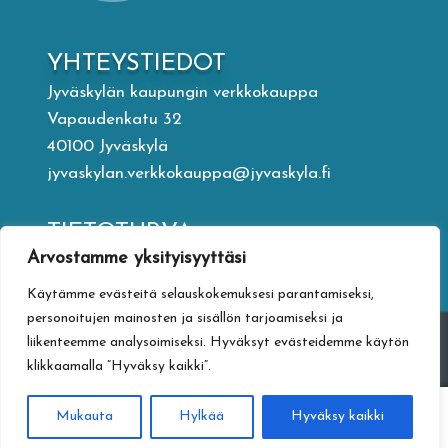
YHTEYSTIEDOT
Jyväskylän kaupungin verkkokauppa
Vapaudenkatu 32
40100 Jyväskylä
jyvaskylan.verkkokauppa@jyvaskyla.fi
TIETOTURVA
Arvostamme yksityisyyttäsi
Tietosuojaseloste
Toimitusehdot
Käytämme evästeitä selauskokemuksesi parantamiseksi,
Saavutettavuusseloste
personoitujen mainosten ja sisällön tarjoamiseksi ja
Tietoa maksamisesta
liikenteemme analysoimiseksi. Hyväksyt evästeidemme käytön
klikkaamalla ”Hyväksy kaikki”.
0
Mukauta
Hylkää
Hyväksy kaikki
Haku
Etsi: