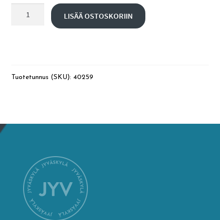
1,5
LISÄÄ OSTOSKORIIN
h
English
bussikuljetus
määrä
Tuotetunnus (SKU):
40259