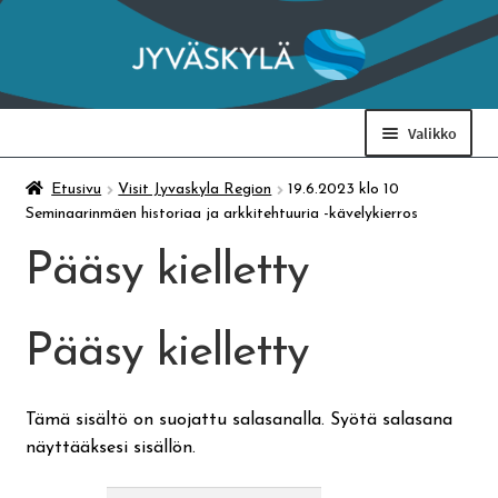
Siirry
Siirry
navigointiin
sisältöön
Valikko
Taidemuseo & Ratamo
Etusivu
Visit Jyvaskyla Region
19.6.2023 klo 10
Seminaarinmäen historiaa ja arkkitehtuuria -kävelykierros
Suomen käsityön museo
Pääsy kielletty
Skeittihalli
Pääsy kielletty
Varhaiskasvatus
Tämä sisältö on suojattu salasanalla. Syötä salasana
näyttääksesi sisällön.
Ateria- ja välipalamaksut