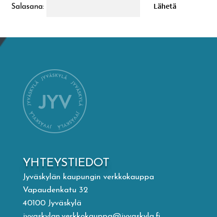
Salasana:
Mämminiemi
Taideapteekki
Kirjasto
Visit Jyvaskyla Region
Valon Kaupunki
Lasten Lysti & LystiKylä-festivaali
YHTEYSTIEDOT
Jyväskylän kaupungin verkkokauppa
Ohje
Vapaudenkatu 32
40100 Jyväskylä
jyvaskylan.verkkokauppa@jyvaskyla.fi