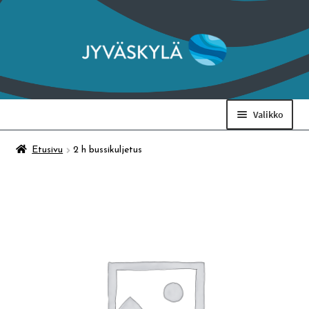
Siirry
Siirry
navigointiin
sisältöön
Valikko
Taidemuseo & Ratamo
Etusivu
2 h bussikuljetus
Suomen käsityön museo
Skeittihalli
Varhaiskasvatus