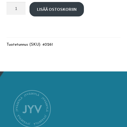
2
LISÄÄ OSTOSKORIIN
h
English
bussikuljetus
määrä
Tuotetunnus (SKU):
40261