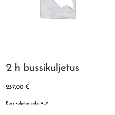
Ateria- ja välipalamaksut
Mämminiemi
Taideapteekki
Kirjasto
Visit Jyvaskyla Region
2 h bussikuljetus
Valon Kaupunki
237,00
€
Lasten Lysti & LystiKylä-festivaali
Bussikuljetus sekä ALV
Ohje