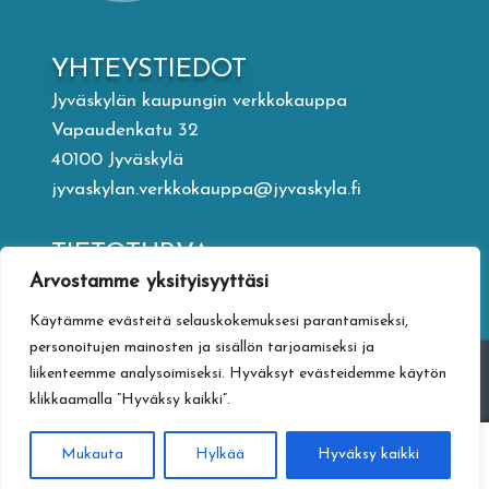
YHTEYSTIEDOT
Jyväskylän kaupungin verkkokauppa
Vapaudenkatu 32
40100 Jyväskylä
jyvaskylan.verkkokauppa@jyvaskyla.fi
TIETOTURVA
Arvostamme yksityisyyttäsi
Tietosuojaseloste
Toimitusehdot
Käytämme evästeitä selauskokemuksesi parantamiseksi,
Saavutettavuusseloste
personoitujen mainosten ja sisällön tarjoamiseksi ja
Tietoa maksamisesta
liikenteemme analysoimiseksi. Hyväksyt evästeidemme käytön
klikkaamalla ”Hyväksy kaikki”.
0
Mukauta
Hylkää
Hyväksy kaikki
Haku
Etsi: