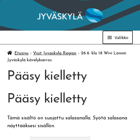
Siirry
Siirry
navigointiin
sisältöön
Valikko
Taidemuseo & Ratamo
Etusivu
Visit Jyvaskyla Region
26.6. klo 18 Wivi Lönnin
Jyväskylä kävelykierros
Suomen käsityön museo
Pääsy kielletty
Skeittihalli
Pääsy kielletty
Varhaiskasvatus
Tämä sisältö on suojattu salasanalla. Syötä salasana
näyttääksesi sisällön.
Ateria- ja välipalamaksut