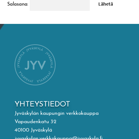
Salasana:
Mämminiemi
Taideapteekki
Kirjasto
Visit Jyvaskyla Region
Valon Kaupunki
Lasten Lysti & LystiKylä-festivaali
YHTEYSTIEDOT
Jyväskylän kaupungin verkkokauppa
Ohje
Vapaudenkatu 32
40100 Jyväskylä
jyvaskylan.verkkokauppa@jyvaskyla.fi