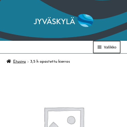
Siirry
Siirry
navigointiin
sisältöön
Valikko
Taidemuseo & Ratamo
Etusivu
3,5 h opastettu kierros
Suomen käsityön museo
Skeittihalli
Varhaiskasvatus