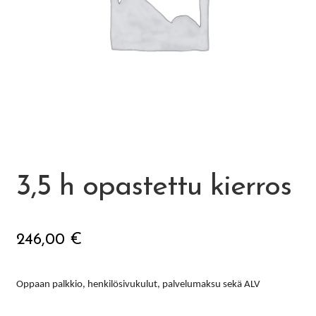
Ateria- ja välipalamaksut
Mämminiemi
Taideapteekki
Kirjasto
Visit Jyvaskyla Region
3,5 h opastettu kierros
Valon Kaupunki
246,00
€
Lasten Lysti & LystiKylä-festivaali
Oppaan palkkio, henkilösivukulut, palvelumaksu sekä ALV
Ohje