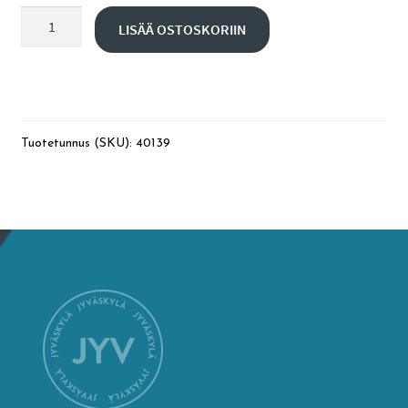
3,5
LISÄÄ OSTOSKORIIN
h
English
opastettu
kierros
määrä
Tuotetunnus (SKU):
40139