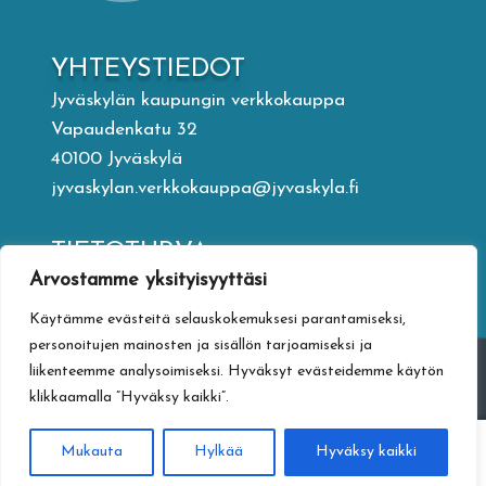
YHTEYSTIEDOT
Jyväskylän kaupungin verkkokauppa
Vapaudenkatu 32
40100 Jyväskylä
jyvaskylan.verkkokauppa@jyvaskyla.fi
TIETOTURVA
Arvostamme yksityisyyttäsi
Tietosuojaseloste
Toimitusehdot
Käytämme evästeitä selauskokemuksesi parantamiseksi,
Saavutettavuusseloste
personoitujen mainosten ja sisällön tarjoamiseksi ja
Tietoa maksamisesta
liikenteemme analysoimiseksi. Hyväksyt evästeidemme käytön
klikkaamalla ”Hyväksy kaikki”.
0
Mukauta
Hylkää
Hyväksy kaikki
Haku
Etsi: