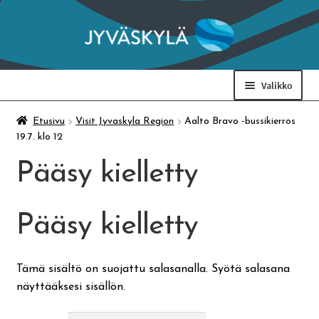
Siirry
Siirry
navigointiin
sisältöön
Valikko
Taidemuseo & Ratamo
Etusivu
Visit Jyvaskyla Region
Aalto Bravo -bussikierros
19.7. klo 12
Suomen käsityön museo
Pääsy kielletty
Skeittihalli
Pääsy kielletty
Varhaiskasvatus
Tämä sisältö on suojattu salasanalla. Syötä salasana
näyttääksesi sisällön.
Ateria- ja välipalamaksut