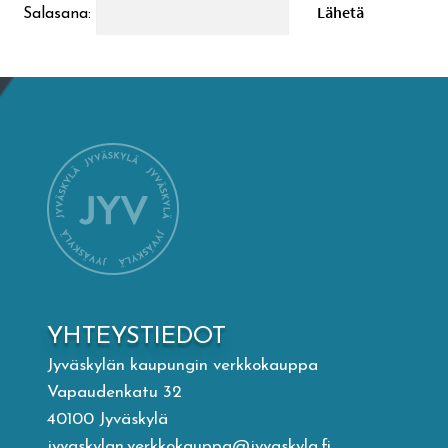
Salasana:
Mämminiemi
Taideapteekki
Kirjasto
Visit Jyvaskyla Region
Valon Kaupunki
Lasten Lysti & LystiKylä-festivaali
YHTEYSTIEDOT
Jyväskylän kaupungin verkkokauppa
Ohje
Vapaudenkatu 32
40100 Jyväskylä
jyvaskylan.verkkokauppa@jyvaskyla.fi