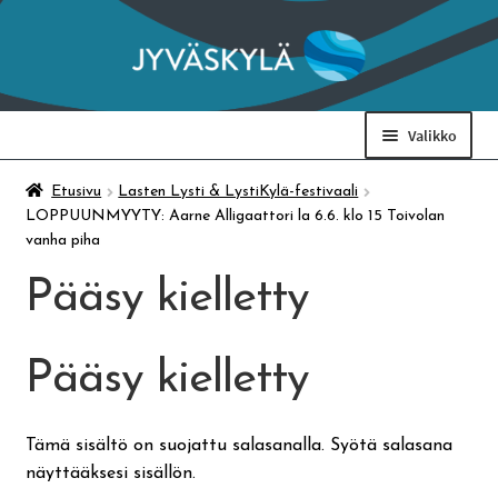
Siirry
Siirry
navigointiin
sisältöön
Valikko
Taidemuseo & Ratamo
Etusivu
Lasten Lysti & LystiKylä-festivaali
LOPPUUNMYYTY: Aarne Alligaattori la 6.6. klo 15 Toivolan
vanha piha
Suomen käsityön museo
Pääsy kielletty
Skeittihalli
Pääsy kielletty
Varhaiskasvatus
Tämä sisältö on suojattu salasanalla. Syötä salasana
Ateria- ja välipalamaksut
näyttääksesi sisällön.