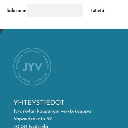
Mämminiemi
Salasana:
Taideapteekki
Kirjasto
Visit Jyvaskyla Region
Valon Kaupunki
Lasten Lysti & LystiKylä-festivaali
YHTEYSTIEDOT
Jyväskylän kaupungin verkkokauppa
Ohje
Vapaudenkatu 32
40100 Jyväskylä