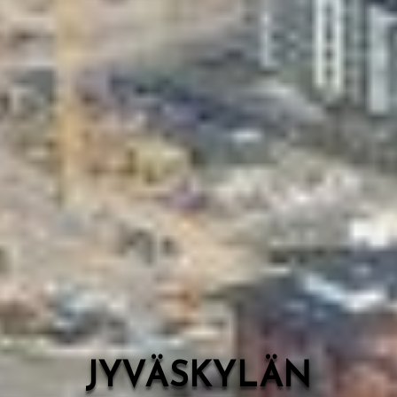
Valon Kaupunki
Lasten Lysti & LystiKylä-festivaali
Ohje
English
JYVÄSKYLÄN