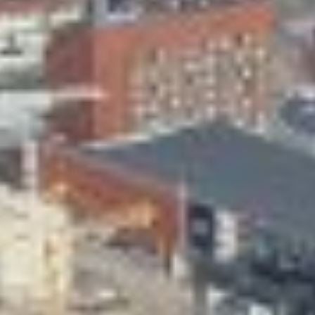
Skeittihalli
Varhaiskasvatus
Ateria- ja välipalamaksut
Mämminiemi
Taideapteekki
Kirjasto
Visit Jyvaskyla Region