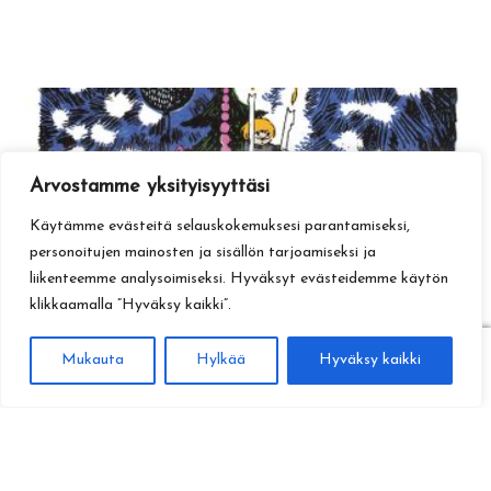
Arvostamme yksityisyyttäsi
Käytämme evästeitä selauskokemuksesi parantamiseksi,
personoitujen mainosten ja sisällön tarjoamiseksi ja
liikenteemme analysoimiseksi. Hyväksyt evästeidemme käytön
klikkaamalla ”Hyväksy kaikki”.
0
Mukauta
Hylkää
Hyväksy kaikki
Haku
Etsi: