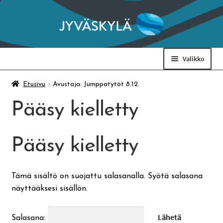
Siirry
Siirry
navigointiin
sisältöön
Valikko
Taidemuseo & Ratamo
Etusivu
Avustaja: Jumppatytöt 8.12.
Pääsy kielletty
Suomen käsityön museo
Pääsy kielletty
Skeittihalli
Varhaiskasvatus
Tämä sisältö on suojattu salasanalla. Syötä salasana
näyttääksesi sisällön.
Ateria- ja välipalamaksut
Salasana: