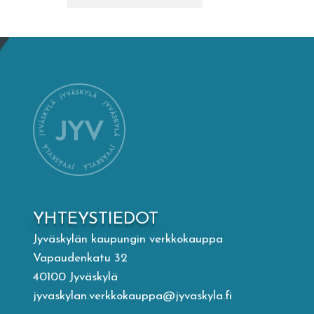
Mämminiemi
Taideapteekki
Kirjasto
Visit Jyvaskyla Region
Valon Kaupunki
YHTEYSTIEDOT
Lasten Lysti & LystiKylä-festivaali
Jyväskylän kaupungin verkkokauppa
Vapaudenkatu 32
Ohje
40100 Jyväskylä
jyvaskylan.verkkokauppa@jyvaskyla.fi
English