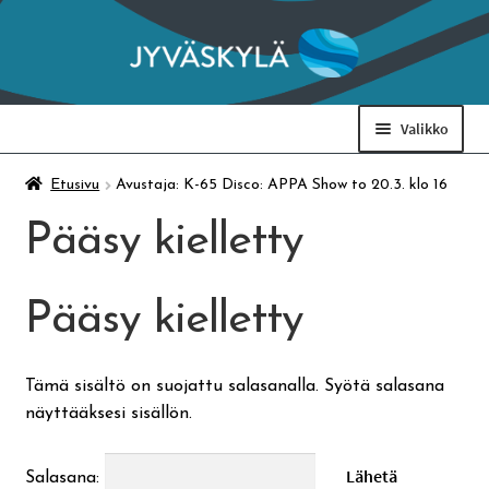
Siirry
Siirry
navigointiin
sisältöön
Valikko
Taidemuseo & Ratamo
Etusivu
Avustaja: K-65 Disco: APPA Show to 20.3. klo 16
Pääsy kielletty
Suomen käsityön museo
Pääsy kielletty
Skeittihalli
Varhaiskasvatus
Tämä sisältö on suojattu salasanalla. Syötä salasana
näyttääksesi sisällön.
Ateria- ja välipalamaksut
Salasana: