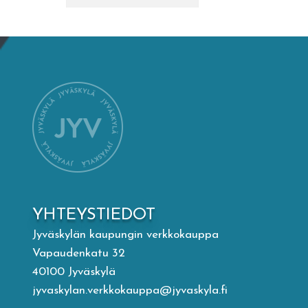
Mämminiemi
Taideapteekki
Kirjasto
Visit Jyvaskyla Region
Valon Kaupunki
YHTEYSTIEDOT
Lasten Lysti & LystiKylä-festivaali
Jyväskylän kaupungin verkkokauppa
Vapaudenkatu 32
Ohje
40100 Jyväskylä
jyvaskylan.verkkokauppa@jyvaskyla.fi
English