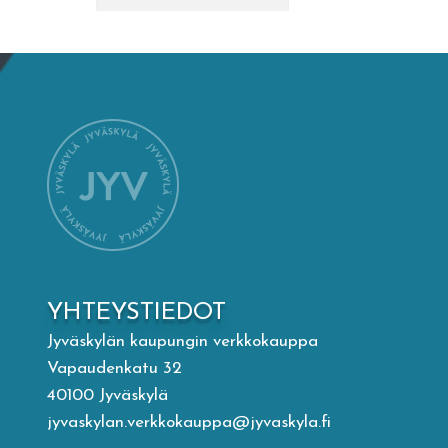
Mämminiemi
Taideapteekki
Kirjasto
Visit Jyvaskyla Region
Valon Kaupunki
YHTEYSTIEDOT
Lasten Lysti & LystiKylä-festivaali
Jyväskylän kaupungin verkkokauppa
Vapaudenkatu 32
Ohje
40100 Jyväskylä
jyvaskylan.verkkokauppa@jyvaskyla.fi
English