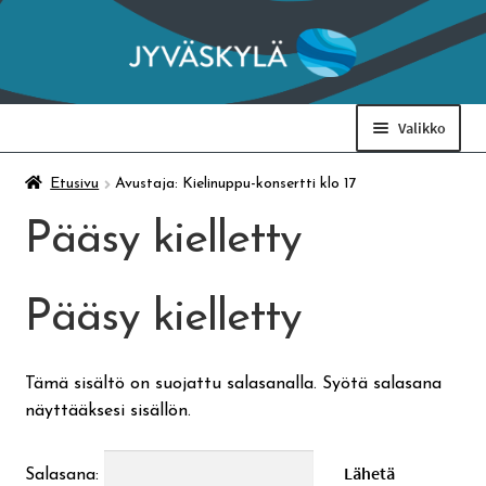
Siirry
Siirry
navigointiin
sisältöön
Valikko
Taidemuseo & Ratamo
Etusivu
Avustaja: Kielinuppu-konsertti klo 17
Pääsy kielletty
Suomen käsityön museo
Pääsy kielletty
Skeittihalli
Varhaiskasvatus
Tämä sisältö on suojattu salasanalla. Syötä salasana
näyttääksesi sisällön.
Ateria- ja välipalamaksut
Salasana: