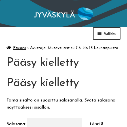
Siirry
Siirry
navigointiin
sisältöön
Valikko
Taidemuseo & Ratamo
Etusivu
Avustaja: Mutaveijarit su 7.6. klo 15 Lounaispuisto
Pääsy kielletty
Suomen käsityön museo
Pääsy kielletty
Skeittihalli
Varhaiskasvatus
Tämä sisältö on suojattu salasanalla. Syötä salasana
näyttääksesi sisällön.
Ateria- ja välipalamaksut
Salasana: