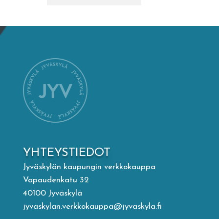
Mämminiemi
Taideapteekki
Kirjasto
Visit Jyvaskyla Region
Valon Kaupunki
YHTEYSTIEDOT
Lasten Lysti & LystiKylä-festivaali
Jyväskylän kaupungin verkkokauppa
Vapaudenkatu 32
Ohje
40100 Jyväskylä
jyvaskylan.verkkokauppa@jyvaskyla.fi
English