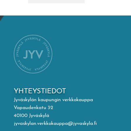
Mämminiemi
Taideapteekki
Kirjasto
Visit Jyvaskyla Region
Valon Kaupunki
YHTEYSTIEDOT
Lasten Lysti & LystiKylä-festivaali
Jyväskylän kaupungin verkkokauppa
Vapaudenkatu 32
Ohje
40100 Jyväskylä
jyvaskylan.verkkokauppa@jyvaskyla.fi
English