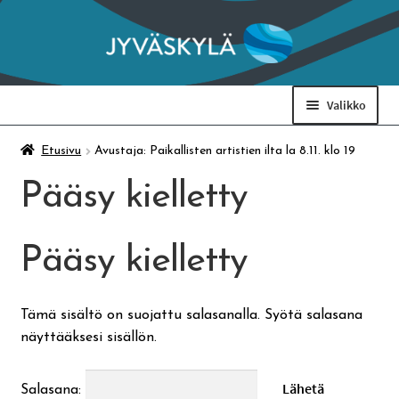
Siirry
Siirry
navigointiin
sisältöön
Valikko
Taidemuseo & Ratamo
Etusivu
Avustaja: Paikallisten artistien ilta la 8.11. klo 19
Pääsy kielletty
Suomen käsityön museo
Pääsy kielletty
Skeittihalli
Varhaiskasvatus
Tämä sisältö on suojattu salasanalla. Syötä salasana
näyttääksesi sisällön.
Ateria- ja välipalamaksut
Salasana: