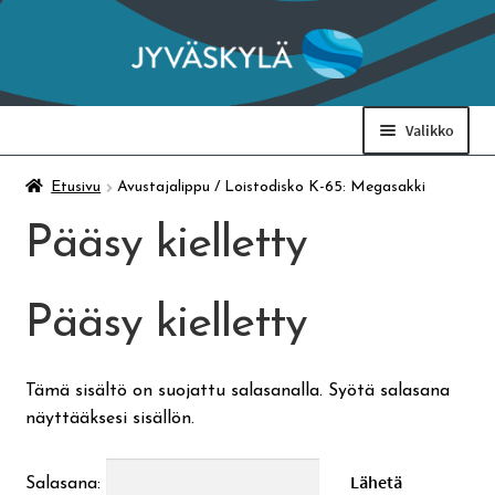
Siirry
Siirry
navigointiin
sisältöön
Valikko
Taidemuseo & Ratamo
Etusivu
Avustajalippu / Loistodisko K-65: Megasakki
Pääsy kielletty
Suomen käsityön museo
Pääsy kielletty
Skeittihalli
Varhaiskasvatus
Tämä sisältö on suojattu salasanalla. Syötä salasana
näyttääksesi sisällön.
Ateria- ja välipalamaksut
Salasana: