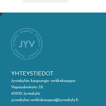
Mämminiemi
Taideapteekki
Kirjasto
Visit Jyvaskyla Region
Valon Kaupunki
YHTEYSTIEDOT
Lasten Lysti & LystiKylä-festivaali
Jyväskylän kaupungin verkkokauppa
Vapaudenkatu 32
Ohje
40100 Jyväskylä
jyvaskylan.verkkokauppa@jyvaskyla.fi
English