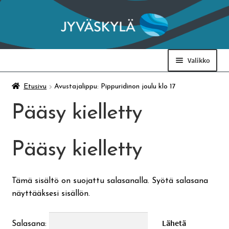
Siirry
Siirry
navigointiin
sisältöön
Valikko
Taidemuseo & Ratamo
Etusivu
Avustajalippu: Pippuridinon joulu klo 17
Pääsy kielletty
Suomen käsityön museo
Pääsy kielletty
Skeittihalli
Varhaiskasvatus
Tämä sisältö on suojattu salasanalla. Syötä salasana
näyttääksesi sisällön.
Ateria- ja välipalamaksut
Salasana: