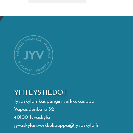
Mämminiemi
Taideapteekki
Kirjasto
Visit Jyvaskyla Region
Valon Kaupunki
YHTEYSTIEDOT
Lasten Lysti & LystiKylä-festivaali
Jyväskylän kaupungin verkkokauppa
Vapaudenkatu 32
Ohje
40100 Jyväskylä
jyvaskylan.verkkokauppa@jyvaskyla.fi
English