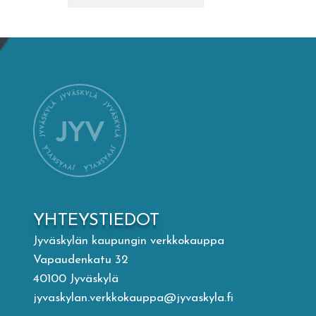
Mämminiemi
Taideapteekki
Kirjasto
Visit Jyvaskyla Region
Valon Kaupunki
YHTEYSTIEDOT
Lasten Lysti & LystiKylä-festivaali
Jyväskylän kaupungin verkkokauppa
Vapaudenkatu 32
Ohje
40100 Jyväskylä
jyvaskylan.verkkokauppa@jyvaskyla.fi
English