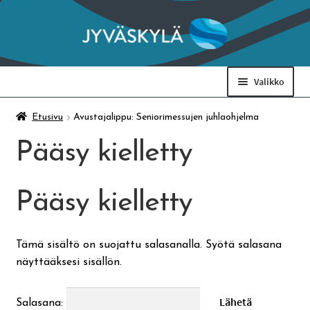
Siirry
Siirry
navigointiin
sisältöön
Valikko
Taidemuseo & Ratamo
Etusivu
Avustajalippu: Seniorimessujen juhlaohjelma
Pääsy kielletty
Suomen käsityön museo
Pääsy kielletty
Skeittihalli
Varhaiskasvatus
Tämä sisältö on suojattu salasanalla. Syötä salasana
näyttääksesi sisällön.
Ateria- ja välipalamaksut
Salasana: