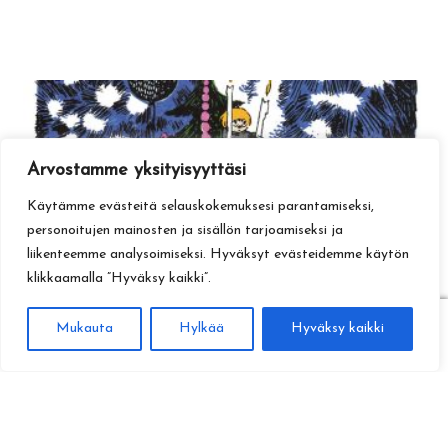
Arvostamme yksityisyyttäsi
Käytämme evästeitä selauskokemuksesi parantamiseksi,
personoitujen mainosten ja sisällön tarjoamiseksi ja
liikenteemme analysoimiseksi. Hyväksyt evästeidemme käytön
klikkaamalla ”Hyväksy kaikki”.
0
Mukauta
Hylkää
Hyväksy kaikki
Haku
Etsi: