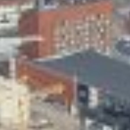
Skeittihalli
Varhaiskasvatus
Ateria- ja välipalamaksut
Mämminiemi
Taideapteekki
Kirjasto
Visit Jyvaskyla Region