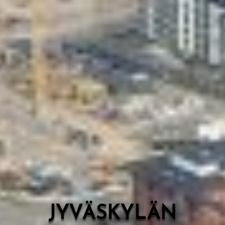
Valon Kaupunki
Lasten Lysti & LystiKylä-festivaali
Ohje
English
JYVÄSKYLÄN