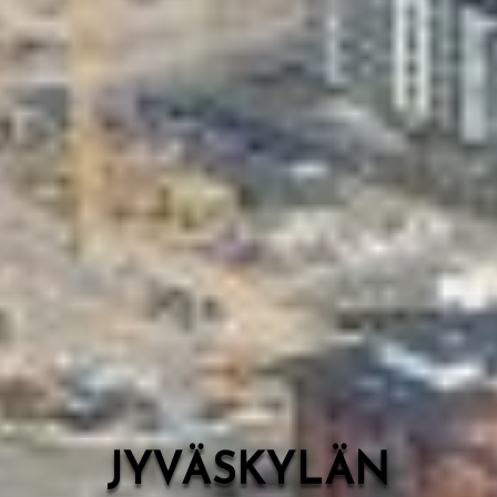
Valon Kaupunki
Lasten Lysti & LystiKylä-festivaali
Ohje
English
JYVÄSKYLÄN