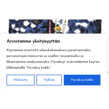
Arvostamme yksityisyyttäsi
Käytämme evästeitä selauskokemuksesi parantamiseksi,
personoitujen mainosten ja sisällön tarjoamiseksi ja
liikenteemme analysoimiseksi. Hyväksyt evästeidemme käytön
klikkaamalla ”Hyväksy kaikki”.
0
Mukauta
Hylkää
Hyväksy kaikki
Haku
Etsi: