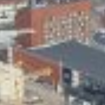
Skeittihalli
Varhaiskasvatus
Ateria- ja välipalamaksut
Mämminiemi
Taideapteekki
Kirjasto
Visit Jyvaskyla Region