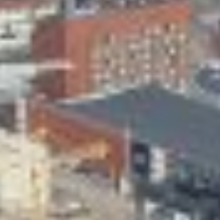
Skeittihalli
Varhaiskasvatus
Ateria- ja välipalamaksut
Mämminiemi
Taideapteekki
Kirjasto
Visit Jyvaskyla Region