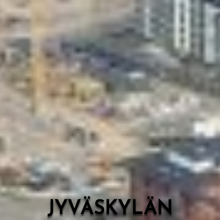
Valon Kaupunki
Lasten Lysti & LystiKylä-festivaali
Ohje
English
JYVÄSKYLÄN