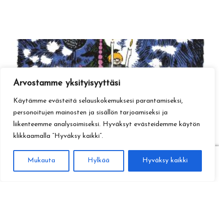
Arvostamme yksityisyyttäsi
Käytämme evästeitä selauskokemuksesi parantamiseksi,
personoitujen mainosten ja sisällön tarjoamiseksi ja
liikenteemme analysoimiseksi. Hyväksyt evästeidemme käytön
klikkaamalla ”Hyväksy kaikki”.
0
Mukauta
Hylkää
Hyväksy kaikki
Haku
Etsi: