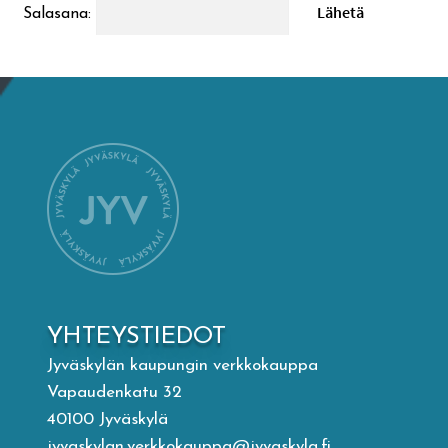
Salasana:
Mämminiemi
Taideapteekki
Kirjasto
Visit Jyvaskyla Region
Valon Kaupunki
Lasten Lysti & LystiKylä-festivaali
YHTEYSTIEDOT
Jyväskylän kaupungin verkkokauppa
Ohje
Vapaudenkatu 32
40100 Jyväskylä
jyvaskylan.verkkokauppa@jyvaskyla.fi