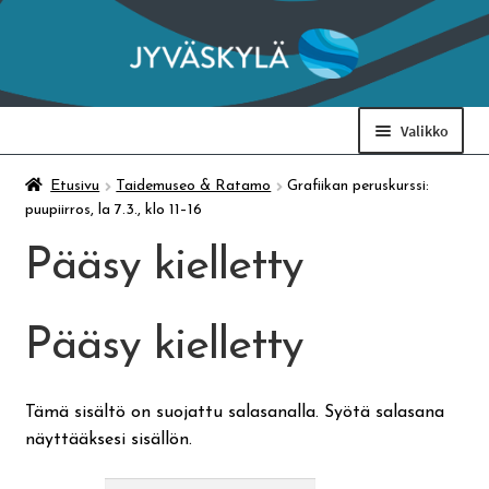
Siirry
Siirry
navigointiin
sisältöön
Valikko
Taidemuseo & Ratamo
Etusivu
Taidemuseo & Ratamo
Grafiikan peruskurssi:
puupiirros, la 7.3., klo 11–16
Suomen käsityön museo
Pääsy kielletty
Skeittihalli
Pääsy kielletty
Varhaiskasvatus
Tämä sisältö on suojattu salasanalla. Syötä salasana
näyttääksesi sisällön.
Ateria- ja välipalamaksut