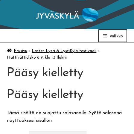
Siirry
Siirry
navigointiin
sisältöön
Valikko
Taidemuseo & Ratamo
Etusivu
Lasten Lysti & LystiKylä-festivaali
Hattivattidisko 6.9. klo 13 Ilokivi
Suomen käsityön museo
Pääsy kielletty
Skeittihalli
Pääsy kielletty
Varhaiskasvatus
Tämä sisältö on suojattu salasanalla. Syötä salasana
näyttääksesi sisällön.
Ateria- ja välipalamaksut