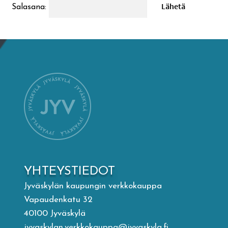
Salasana:
Mämminiemi
Taideapteekki
Kirjasto
Visit Jyvaskyla Region
Valon Kaupunki
Lasten Lysti & LystiKylä-festivaali
YHTEYSTIEDOT
Jyväskylän kaupungin verkkokauppa
Ohje
Vapaudenkatu 32
40100 Jyväskylä
jyvaskylan.verkkokauppa@jyvaskyla.fi