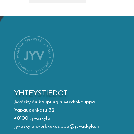
Mämminiemi
Taideapteekki
Kirjasto
Visit Jyvaskyla Region
Valon Kaupunki
YHTEYSTIEDOT
Lasten Lysti & LystiKylä-festivaali
Jyväskylän kaupungin verkkokauppa
Vapaudenkatu 32
Ohje
40100 Jyväskylä
jyvaskylan.verkkokauppa@jyvaskyla.fi
English