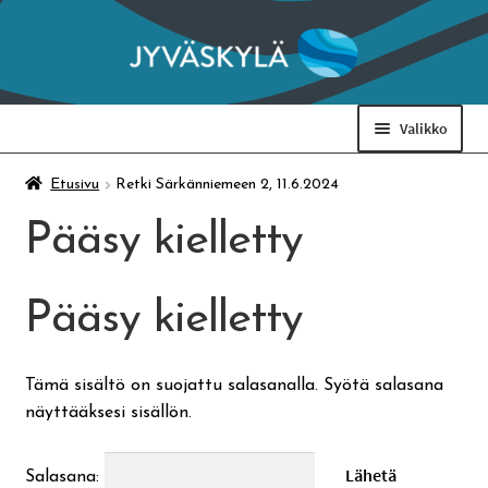
Siirry
Siirry
navigointiin
sisältöön
Valikko
Taidemuseo & Ratamo
Etusivu
Retki Särkänniemeen 2, 11.6.2024
Pääsy kielletty
Suomen käsityön museo
Pääsy kielletty
Skeittihalli
Varhaiskasvatus
Tämä sisältö on suojattu salasanalla. Syötä salasana
näyttääksesi sisällön.
Ateria- ja välipalamaksut
Salasana: