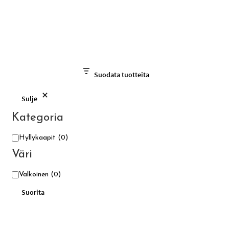
Suodata tuotteita
Sulje
Kategoria
Kategoria
Hyllykaapit
(0)
Väri
Väri
Valkoinen
(0)
Suorita