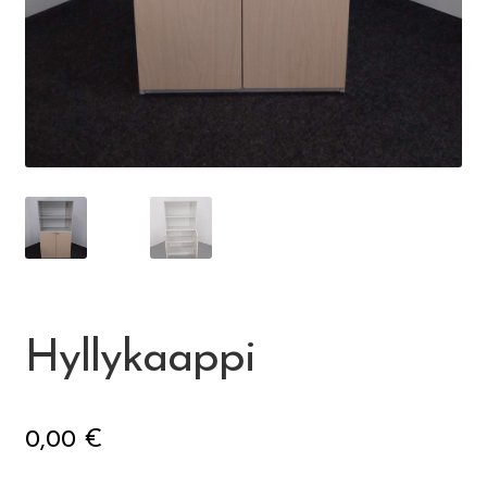
Visit Jyvaskyla Region
Valon Kaupunki
Lasten Lysti & LystiKylä-festivaali
Ohje
English
Hyllykaappi
0,00
€