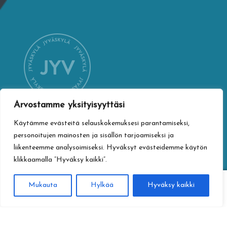
Arvostamme yksityisyyttäsi
Käytämme evästeitä selauskokemuksesi parantamiseksi,
YHTEYSTIEDOT
personoitujen mainosten ja sisällön tarjoamiseksi ja
Jyväskylän kaupungin verkkokauppa
liikenteemme analysoimiseksi. Hyväksyt evästeidemme käytön
Vapaudenkatu 32
klikkaamalla ”Hyväksy kaikki”.
40100 Jyväskylä
0
Mukauta
Hylkää
Hyväksy kaikki
jyvaskylan.verkkokauppa@jyvaskyla.fi
Haku
Etsi:
TIETOTURVA