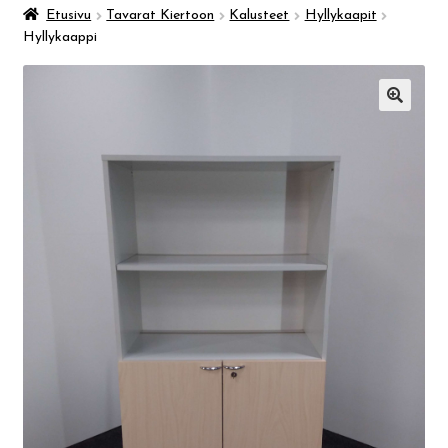
Taidemuseo & Ratamo
Etusivu
Tavarat Kiertoon
Kalusteet
Hyllykaapit
Hyllykaappi
Suomen käsityön museo
🔍
Skeittihalli
Varhaiskasvatus
Ateria- ja välipalamaksut
Mämminiemi
Taideapteekki
Kirjasto