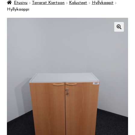
Taidemuseo & Ratamo
Etusivu
Tavarat Kiertoon
Kalusteet
Hyllykaapit
Hyllykaappi
Suomen käsityön museo
🔍
Skeittihalli
Varhaiskasvatus
Ateria- ja välipalamaksut
Mämminiemi
Taideapteekki
Kirjasto