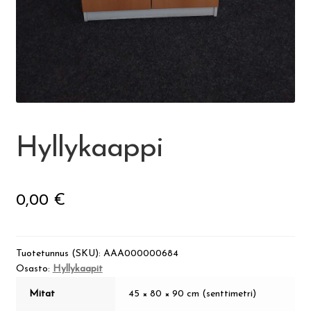
Visit Jyvaskyla Region
Valon Kaupunki
Lasten Lysti & LystiKylä-festivaali
Hyllykaappi
Ohje
0,00
€
English
Tuotetunnus (SKU):
AAA000000684
Osasto:
Hyllykaapit
Mitat
45 × 80 × 90 cm (senttimetri)