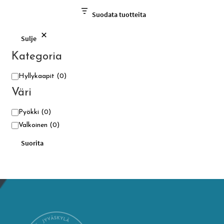
Suodata tuotteita
Sulje
Kategoria
Kategoria
Hyllykaapit
(0)
Väri
Väri
Pyökki
(0)
Valkoinen
(0)
Suorita