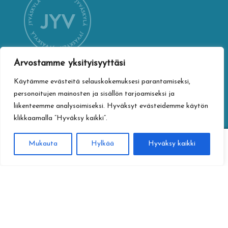
Arvostamme yksityisyyttäsi
Käytämme evästeitä selauskokemuksesi parantamiseksi,
YHTEYSTIEDOT
personoitujen mainosten ja sisällön tarjoamiseksi ja
Jyväskylän kaupungin verkkokauppa
liikenteemme analysoimiseksi. Hyväksyt evästeidemme käytön
Vapaudenkatu 32
klikkaamalla ”Hyväksy kaikki”.
40100 Jyväskylä
jyvaskylan.verkkokauppa@jyvaskyla.fi
0
Mukauta
Hylkää
Hyväksy kaikki
Haku
Etsi:
TIETOTURVA
Tietosuojaseloste
Toimitusehdot
Saavutettavuusseloste
Tietoa maksamisesta