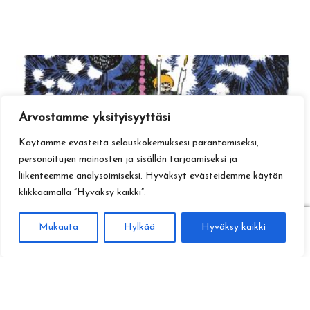
Arvostamme yksityisyyttäsi
Käytämme evästeitä selauskokemuksesi parantamiseksi,
personoitujen mainosten ja sisällön tarjoamiseksi ja
liikenteemme analysoimiseksi. Hyväksyt evästeidemme käytön
klikkaamalla ”Hyväksy kaikki”.
0
Mukauta
Hylkää
Hyväksy kaikki
Haku
Etsi: