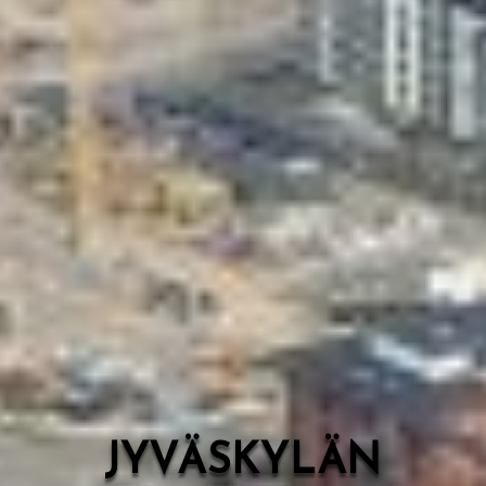
Valon Kaupunki
Lasten Lysti & LystiKylä-festivaali
Ohje
English
JYVÄSKYLÄN