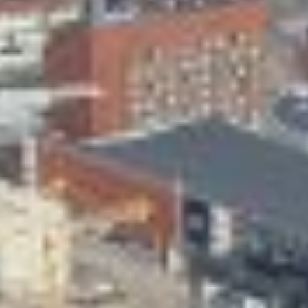
Skeittihalli
Varhaiskasvatus
Ateria- ja välipalamaksut
Mämminiemi
Taideapteekki
Kirjasto
Visit Jyvaskyla Region