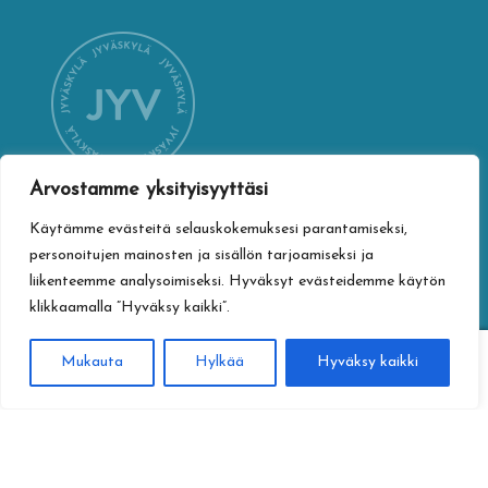
Arvostamme yksityisyyttäsi
Käytämme evästeitä selauskokemuksesi parantamiseksi,
YHTEYSTIEDOT
personoitujen mainosten ja sisällön tarjoamiseksi ja
Jyväskylän kaupungin verkkokauppa
liikenteemme analysoimiseksi. Hyväksyt evästeidemme käytön
Vapaudenkatu 32
klikkaamalla ”Hyväksy kaikki”.
40100 Jyväskylä
0
jyvaskylan.verkkokauppa@jyvaskyla.fi
Mukauta
Hylkää
Hyväksy kaikki
Haku
Etsi:
TIETOTURVA
Tietosuojaseloste
Toimitusehdot