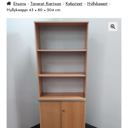
Taidemuseo & Ratamo
Etusivu
Tavarat Kiertoon
Kalusteet
Hyllykaapit
Hyllykaappi 43 × 80 × 204 cm
Suomen käsityön museo
🔍
Skeittihalli
Varhaiskasvatus
Ateria- ja välipalamaksut
Mämminiemi
Taideapteekki
Kirjasto