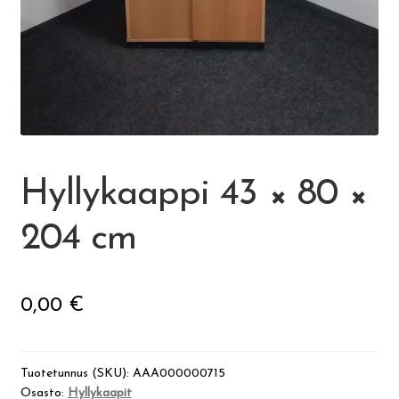
Visit Jyvaskyla Region
Valon Kaupunki
Lasten Lysti & LystiKylä-festivaali
Hyllykaappi 43 × 80 ×
Ohje
204 cm
English
0,00
€
Tuotetunnus (SKU):
AAA000000715
Osasto:
Hyllykaapit