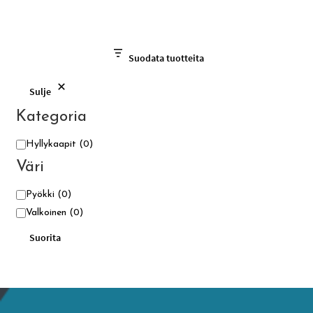
Suodata tuotteita
Sulje
Kategoria
Kategoria
Hyllykaapit
(0)
Väri
Väri
Pyökki
(0)
Valkoinen
(0)
Suorita