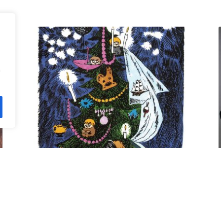
n
Kuusi pe 11.12. klo 18 Villa
Rana
12,00
€