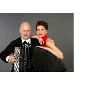
Seniorimessujen juhlaohjelma
ma 5.10. klo 17
10,00
€