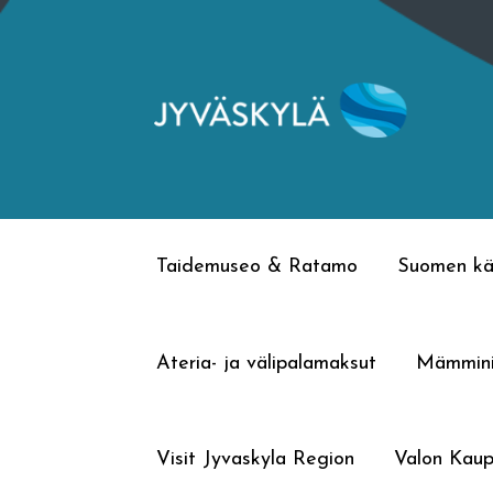
Siirry
Siirry
navigointiin
sisältöön
Taidemuseo & Ratamo
Suomen kä
Ateria- ja välipalamaksut
Mämmin
Visit Jyvaskyla Region
Valon Kaup