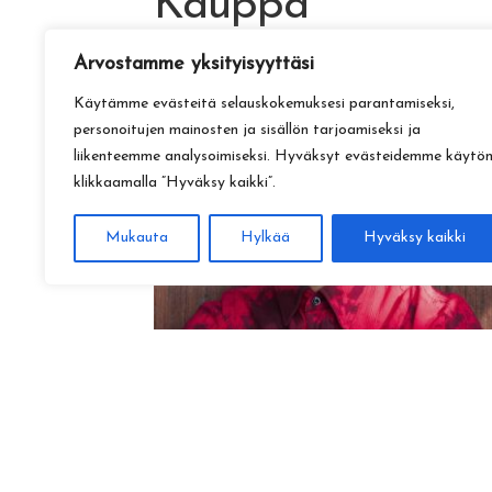
Kauppa
Arvostamme yksityisyyttäsi
Käytämme evästeitä selauskokemuksesi parantamiseksi,
personoitujen mainosten ja sisällön tarjoamiseksi ja
liikenteemme analysoimiseksi. Hyväksyt evästeidemme käytö
klikkaamalla ”Hyväksy kaikki”.
Mukauta
Hylkää
Hyväksy kaikki
Amadeus Lundberg:
Hopeinen kuu ke 28.10. klo 17
15,00
€