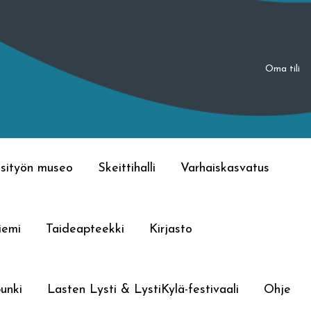
Oma tili
sityön museo
Skeittihalli
Varhaiskasvatus
iemi
Taideapteekki
Kirjasto
unki
Lasten Lysti & LystiKylä-festivaali
Ohje