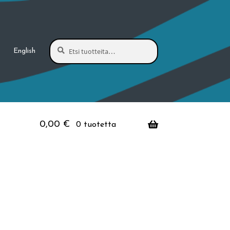
Haku
Etsi:
English
0,00
€
0 tuotetta