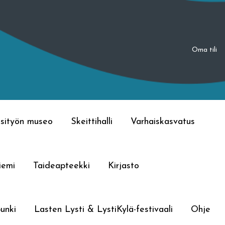
Oma tili
sityön museo
Skeittihalli
Varhaiskasvatus
iemi
Taideapteekki
Kirjasto
unki
Lasten Lysti & LystiKylä-festivaali
Ohje