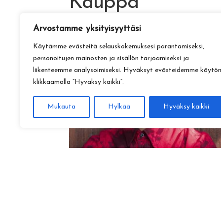
Kauppa
Arvostamme yksityisyyttäsi
Käytämme evästeitä selauskokemuksesi parantamiseksi,
personoitujen mainosten ja sisällön tarjoamiseksi ja
liikenteemme analysoimiseksi. Hyväksyt evästeidemme käytö
klikkaamalla ”Hyväksy kaikki”.
Mukauta
Hylkää
Hyväksy kaikki
Amadeus Lundberg:
Hopeinen kuu ke 28.10. klo 17
15,00
€