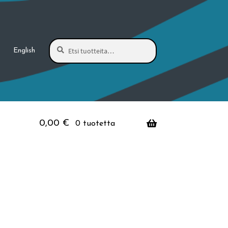
Haku
Etsi:
English
0,00
€
0 tuotetta