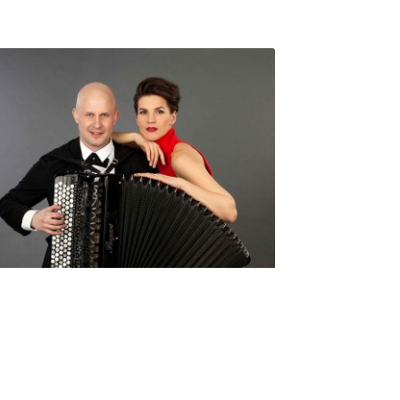
Seniorimessujen juhlaohjelma
ma 5.10. klo 17
10,00
€