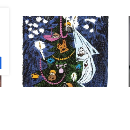
n
Kuusi pe 11.12. klo 18 Villa
Rana
12,00
€