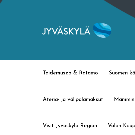
Siirry
Siirry
navigointiin
sisältöön
Taidemuseo & Ratamo
Suomen kä
Ateria- ja välipalamaksut
Mämmin
Visit Jyvaskyla Region
Valon Kaup