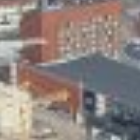
Skeittihalli
Varhaiskasvatus
Ateria- ja välipalamaksut
Mämminiemi
Taideapteekki
Kirjasto
Visit Jyvaskyla Region