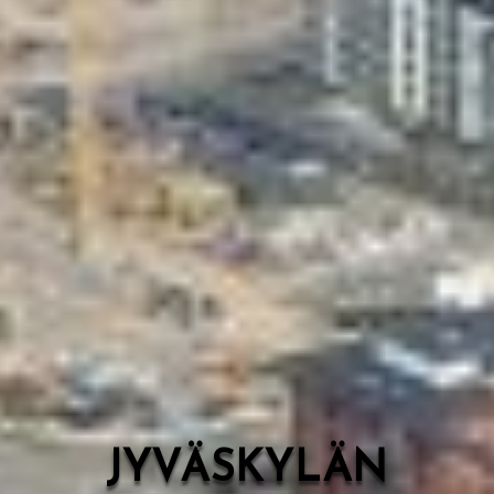
Valon Kaupunki
Lasten Lysti & LystiKylä-festivaali
Ohje
English
JYVÄSKYLÄN