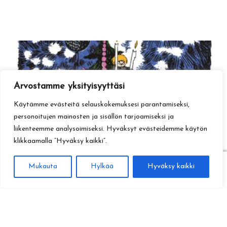
Arvostamme yksityisyyttäsi
Käytämme evästeitä selauskokemuksesi parantamiseksi,
personoitujen mainosten ja sisällön tarjoamiseksi ja
liikenteemme analysoimiseksi. Hyväksyt evästeidemme käytön
klikkaamalla ”Hyväksy kaikki”.
0
Mukauta
Hylkää
Hyväksy kaikki
Haku
Etsi: