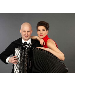
Seniorimessujen juhlaohjelma
ma 5.10. klo 17
10,00
€