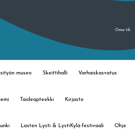
Oma tili
sityön museo
Skeittihalli
Varhaiskasvatus
iemi
Taideapteekki
Kirjasto
unki
Lasten Lysti & LystiKylä-festivaali
Ohje