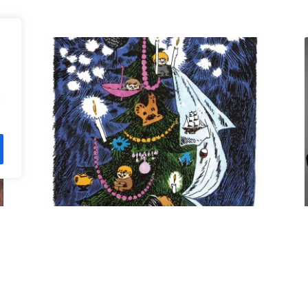
n
Kuusi pe 11.12. klo 18 Villa
Rana
12,00
€