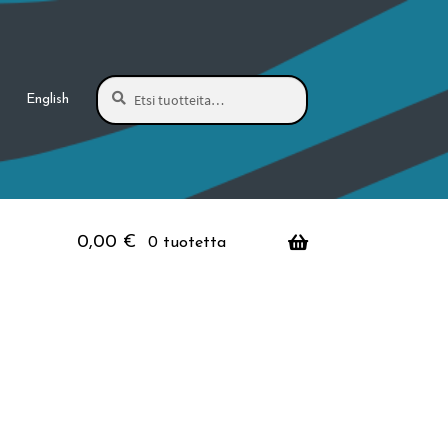
Haku
Etsi:
English
0,00
€
0 tuotetta