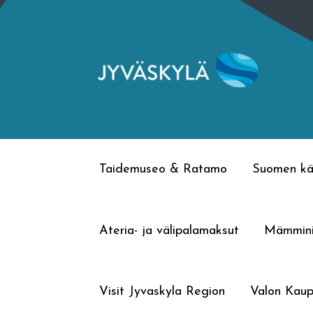
Siirry
Siirry
navigointiin
sisältöön
Taidemuseo & Ratamo
Suomen kä
Ateria- ja välipalamaksut
Mämmin
Visit Jyvaskyla Region
Valon Kaup