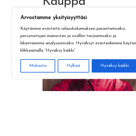
Kauppa
Arvostamme yksityisyyttäsi
Käytämme evästeitä selauskokemuksesi parantamiseksi,
personoitujen mainosten ja sisällön tarjoamiseksi ja
liikenteemme analysoimiseksi. Hyväksyt evästeidemme käytö
klikkaamalla ”Hyväksy kaikki”.
Mukauta
Hylkää
Hyväksy kaikki
Amadeus Lundberg:
Hopeinen kuu ke 28.10. klo 17
15,00
€