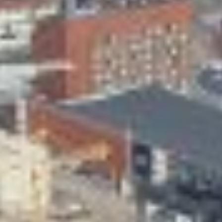
Skeittihalli
Varhaiskasvatus
Ateria- ja välipalamaksut
Mämminiemi
Taideapteekki
Kirjasto
Visit Jyvaskyla Region