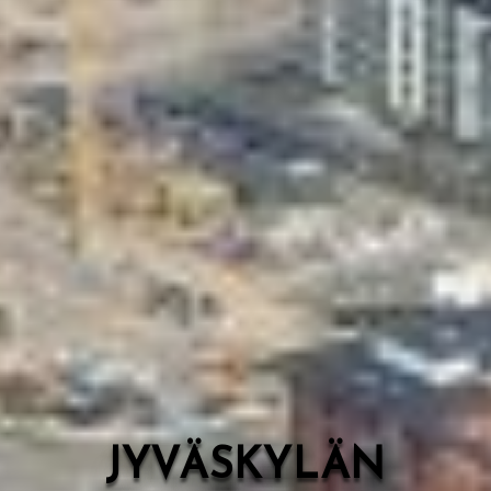
Valon Kaupunki
Lasten Lysti & LystiKylä-festivaali
Ohje
English
JYVÄSKYLÄN