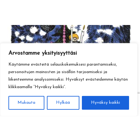
Arvostamme yksityisyyttäsi
Käytämme evästeitä selauskokemuksesi parantamiseksi,
personoitujen mainosten ja sisällön tarjoamiseksi ja
liikenteemme analysoimiseksi. Hyväksyt evästeidemme käytön
klikkaamalla ”Hyväksy kaikki”.
0
Mukauta
Hylkää
Hyväksy kaikki
Haku
Etsi: