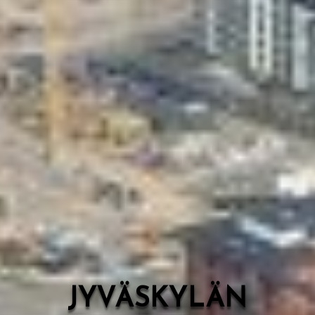
Valon Kaupunki
Lasten Lysti & LystiKylä-festivaali
Ohje
English
JYVÄSKYLÄN