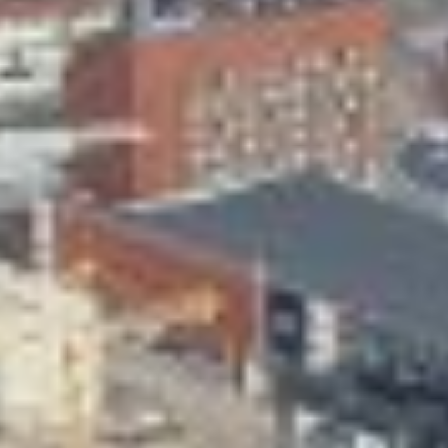
Skeittihalli
Varhaiskasvatus
Ateria- ja välipalamaksut
Mämminiemi
Taideapteekki
Kirjasto
Visit Jyvaskyla Region