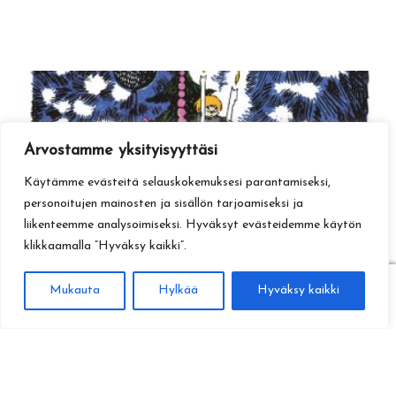
Arvostamme yksityisyyttäsi
Käytämme evästeitä selauskokemuksesi parantamiseksi,
personoitujen mainosten ja sisällön tarjoamiseksi ja
liikenteemme analysoimiseksi. Hyväksyt evästeidemme käytön
klikkaamalla ”Hyväksy kaikki”.
0
Mukauta
Hylkää
Hyväksy kaikki
Haku
Etsi: