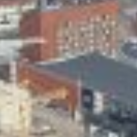
Skeittihalli
Varhaiskasvatus
Ateria- ja välipalamaksut
Mämminiemi
Taideapteekki
Kirjasto
Visit Jyvaskyla Region