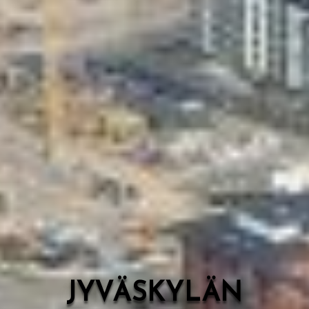
Valon Kaupunki
Lasten Lysti & LystiKylä-festivaali
Ohje
English
JYVÄSKYLÄN