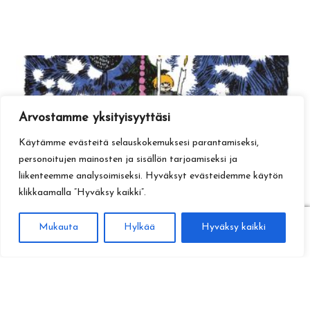
Arvostamme yksityisyyttäsi
Käytämme evästeitä selauskokemuksesi parantamiseksi,
personoitujen mainosten ja sisällön tarjoamiseksi ja
liikenteemme analysoimiseksi. Hyväksyt evästeidemme käytön
klikkaamalla ”Hyväksy kaikki”.
0
Mukauta
Hylkää
Hyväksy kaikki
Haku
Etsi: