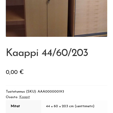
Visit Jyvaskyla Region
Valon Kaupunki
Lasten Lysti & LystiKylä-festivaali
Kaappi 44/60/203
Ohje
0,00
€
English
Tuotetunnus (SKU):
AAA000000193
Osasto:
Kaapit
Mitat
44 × 60 × 203 cm (senttimetri)