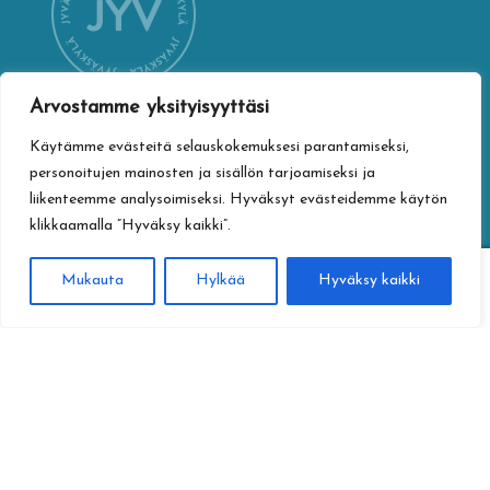
Arvostamme yksityisyyttäsi
Käytämme evästeitä selauskokemuksesi parantamiseksi,
YHTEYSTIEDOT
personoitujen mainosten ja sisällön tarjoamiseksi ja
Jyväskylän kaupungin verkkokauppa
liikenteemme analysoimiseksi. Hyväksyt evästeidemme käytön
Vapaudenkatu 32
klikkaamalla ”Hyväksy kaikki”.
40100 Jyväskylä
jyvaskylan.verkkokauppa@jyvaskyla.fi
0
Mukauta
Hylkää
Hyväksy kaikki
Haku
Etsi:
TIETOTURVA
Tietosuojaseloste
Toimitusehdot
Saavutettavuusseloste
Tietoa maksamisesta