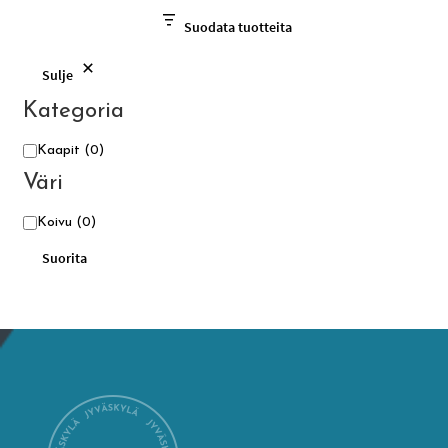
Suodata tuotteita
Sulje
Kategoria
Kategoria
Kaapit
(0)
Väri
Väri
Koivu
(0)
Suorita