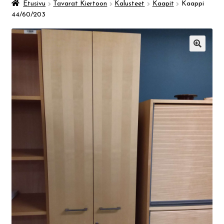
Taidemuseo & Ratamo
Etusivu
Tavarat Kiertoon
Kalusteet
Kaapit
Kaappi
44/60/203
Suomen käsityön museo
🔍
Skeittihalli
Varhaiskasvatus
Ateria- ja välipalamaksut
Mämminiemi
Taideapteekki
Kirjasto