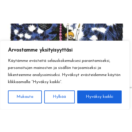
Arvostamme yksityisyyttäsi
Käytämme evästeitä selauskokemuksesi parantamiseksi,
personoitujen mainosten ja sisällön tarjoamiseksi ja
liikenteemme analysoimiseksi. Hyväksyt evästeidemme käytön
klikkaamalla ”Hyväksy kaikki”.
0
Mukauta
Hylkää
Hyväksy kaikki
Haku
Etsi: