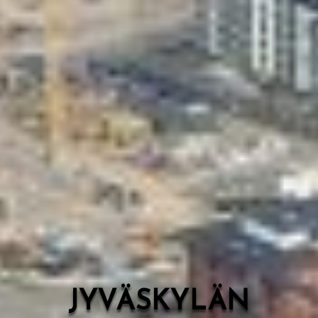
Valon Kaupunki
Lasten Lysti & LystiKylä-festivaali
Ohje
English
JYVÄSKYLÄN