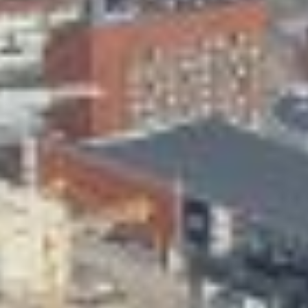
Skeittihalli
Varhaiskasvatus
Ateria- ja välipalamaksut
Mämminiemi
Taideapteekki
Kirjasto
Visit Jyvaskyla Region