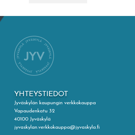
Mämminiemi
Taideapteekki
Kirjasto
Visit Jyvaskyla Region
Valon Kaupunki
YHTEYSTIEDOT
Lasten Lysti & LystiKylä-festivaali
Jyväskylän kaupungin verkkokauppa
Vapaudenkatu 32
Ohje
40100 Jyväskylä
jyvaskylan.verkkokauppa@jyvaskyla.fi
English