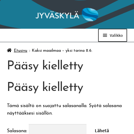
Siirry
Siirry
navigointiin
sisältöön
Valikko
Taidemuseo & Ratamo
Etusivu
Kaksi maailmaa – yksi tarina 8.6.
Pääsy kielletty
Suomen käsityön museo
Pääsy kielletty
Skeittihalli
Varhaiskasvatus
Tämä sisältö on suojattu salasanalla. Syötä salasana
näyttääksesi sisällön.
Ateria- ja välipalamaksut
Salasana: