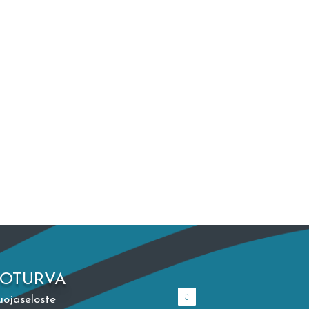
TOTURVA
uojaseloste