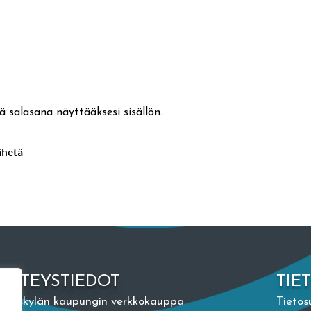
ä salasana näyttääksesi sisällön.
YHTEYSTIEDOT
TIE
Jyväskylän kaupungin verkkokauppa
Tietos