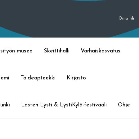
Oma tili
sityön museo
Skeittihalli
Varhaiskasvatus
iemi
Taideapteekki
Kirjasto
unki
Lasten Lysti & LystiKylä-festivaali
Ohje