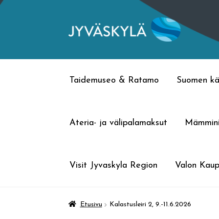
Siirry
Siirry
navigointiin
sisältöön
Taidemuseo & Ratamo
Suomen kä
Ateria- ja välipalamaksut
Mämmin
Visit Jyvaskyla Region
Valon Kaup
Etusivu
Kalastusleiri 2, 9.-11.6.2026