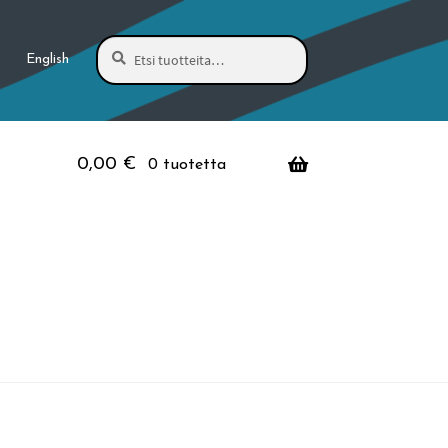
Haku
Etsi:
English
0,00
€
0 tuotetta