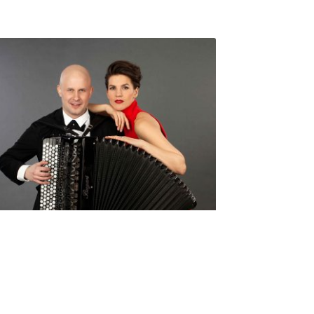
Seniorimessujen juhlaohjelma
ma 5.10. klo 17
10,00
€