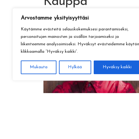
Kauppa
Arvostamme yksityisyyttäsi
Käytämme evästeitä selauskokemuksesi parantamiseksi,
personoitujen mainosten ja sisällön tarjoamiseksi ja
liikenteemme analysoimiseksi. Hyväksyt evästeidemme käytö
klikkaamalla ”Hyväksy kaikki”.
Mukauta
Hylkää
Hyväksy kaikki
Amadeus Lundberg:
Hopeinen kuu ke 28.10. klo 17
15,00
€