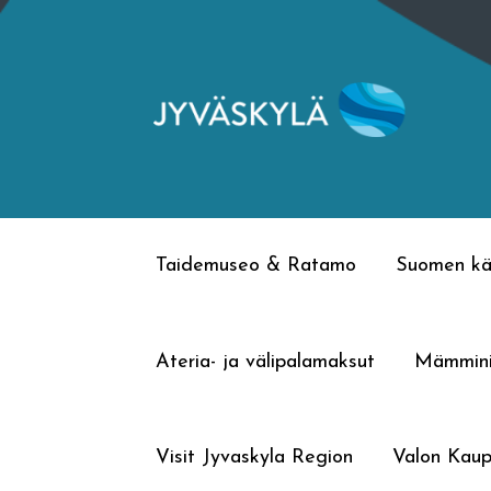
Siirry
Siirry
navigointiin
sisältöön
Taidemuseo & Ratamo
Suomen kä
Ateria- ja välipalamaksut
Mämmin
Visit Jyvaskyla Region
Valon Kaup