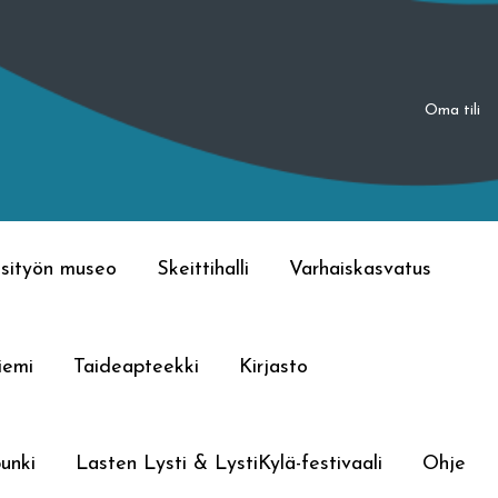
Oma tili
sityön museo
Skeittihalli
Varhaiskasvatus
iemi
Taideapteekki
Kirjasto
unki
Lasten Lysti & LystiKylä-festivaali
Ohje