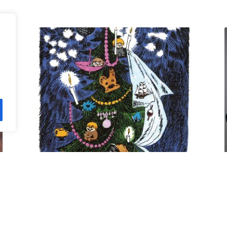
n
Kuusi pe 11.12. klo 18 Villa
Rana
12,00
€