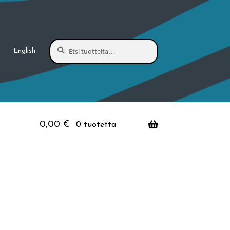
Haku
Etsi:
English
0,00
€
0 tuotetta