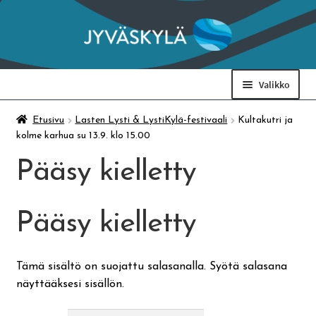
Siirry
Siirry
navigointiin
sisältöön
Valikko
Taidemuseo & Ratamo
Etusivu
Lasten Lysti & LystiKylä-festivaali
Kultakutri ja
kolme karhua su 13.9. klo 15.00
Suomen käsityön museo
Pääsy kielletty
Skeittihalli
Pääsy kielletty
Varhaiskasvatus
Tämä sisältö on suojattu salasanalla. Syötä salasana
näyttääksesi sisällön.
Ateria- ja välipalamaksut