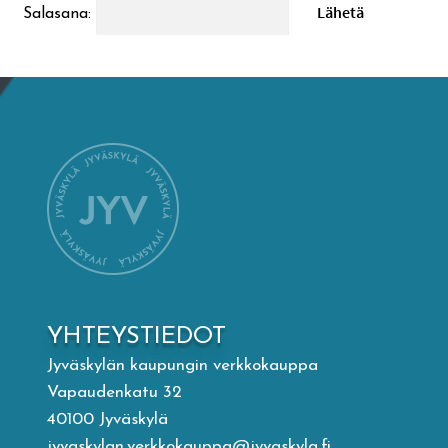
Salasana:
Mämminiemi
Taideapteekki
Kirjasto
Visit Jyvaskyla Region
Valon Kaupunki
Lasten Lysti & LystiKylä-festivaali
YHTEYSTIEDOT
Jyväskylän kaupungin verkkokauppa
Ohje
Vapaudenkatu 32
40100 Jyväskylä
jyvaskylan.verkkokauppa@jyvaskyla.fi