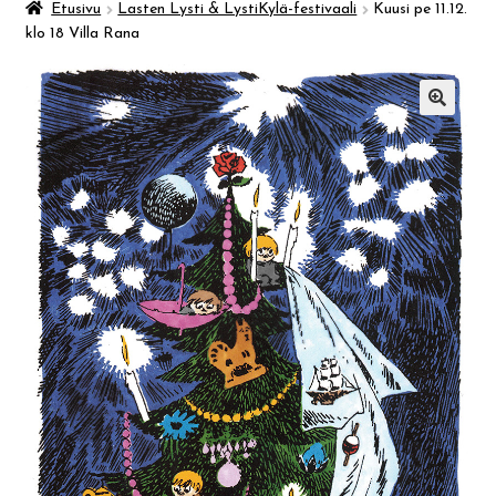
Taidemuseo & Ratamo
Etusivu
Lasten Lysti & LystiKylä-festivaali
Kuusi pe 11.12.
klo 18 Villa Rana
Suomen käsityön museo
🔍
Skeittihalli
Varhaiskasvatus
Ateria- ja välipalamaksut
Mämminiemi
Taideapteekki
Kirjasto