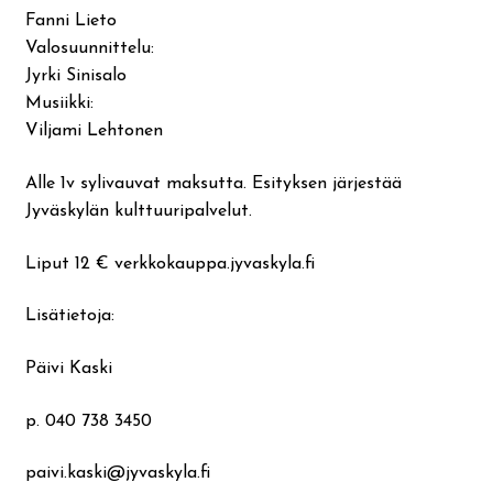
Fanni Lieto
Valosuunnittelu:
Jyrki Sinisalo
Musiikki:
Viljami Lehtonen
Alle 1v sylivauvat maksutta. Esityksen järjestää
Jyväskylän kulttuuripalvelut.
Liput 12 € verkkokauppa.jyvaskyla.fi
Lisätietoja:
Päivi Kaski
p. 040 738 3450
paivi.kaski@jyvaskyla.fi