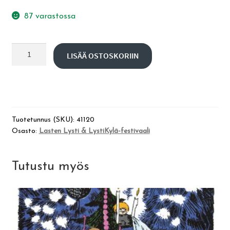
87 varastossa
Kuusi
LISÄÄ OSTOSKORIIN
pe
11.12.
klo
18
Villa
Tuotetunnus (SKU):
41120
Rana
Osasto:
Lasten Lysti & LystiKylä-festivaali
määrä
Tutustu myös