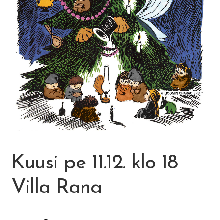
Visit Jyvaskyla Region
Valon Kaupunki
Lasten Lysti & LystiKylä-festivaali
Ohje
English
Kuusi pe 11.12. klo 18
Villa Rana