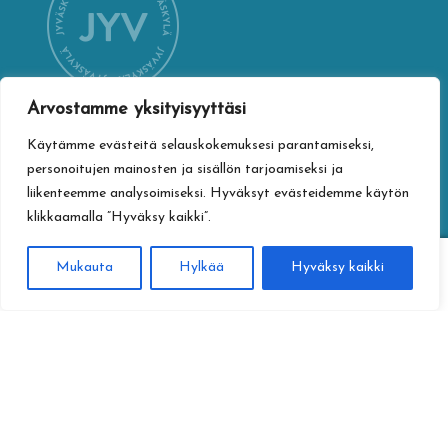
Arvostamme yksityisyyttäsi
Käytämme evästeitä selauskokemuksesi parantamiseksi,
YHTEYSTIEDOT
personoitujen mainosten ja sisällön tarjoamiseksi ja
Jyväskylän kaupungin verkkokauppa
liikenteemme analysoimiseksi. Hyväksyt evästeidemme käytön
Vapaudenkatu 32
klikkaamalla ”Hyväksy kaikki”.
40100 Jyväskylä
jyvaskylan.verkkokauppa@jyvaskyla.fi
0
Mukauta
Hylkää
Hyväksy kaikki
Haku
Etsi:
TIETOTURVA
Tietosuojaseloste
Toimitusehdot
Saavutettavuusseloste
Tietoa maksamisesta