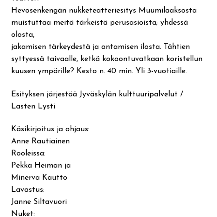
Hevosenkengän nukketeatteriesitys Muumilaaksosta
muistuttaa meitä tärkeistä perusasioista; yhdessä
olosta,
jakamisen tärkeydestä ja antamisen ilosta. Tähtien
syttyessä taivaalle, ketkä kokoontuvatkaan koristellun
kuusen ympärille? Kesto n. 40 min. Yli 3-vuotiaille.
Esityksen järjestää Jyväskylän kulttuuripalvelut /
Lasten Lysti
Käsikirjoitus ja ohjaus:
Anne Rautiainen
Rooleissa:
Pekka Heiman ja
Minerva Kautto
Lavastus:
Janne Siltavuori
Nuket: