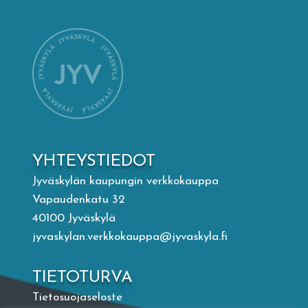
Mämminiemi
Taideapteekki
Kirjasto
Visit Jyvaskyla Region
YHTEYSTIEDOT
Valon Kaupunki
Jyväskylän kaupungin verkkokauppa
Vapaudenkatu 32
40100 Jyväskylä
Lasten Lysti & LystiKylä-festivaali
jyvaskylan.verkkokauppa@jyvaskyla.fi
Ohje
TIETOTURVA
Tietosuojaseloste
English