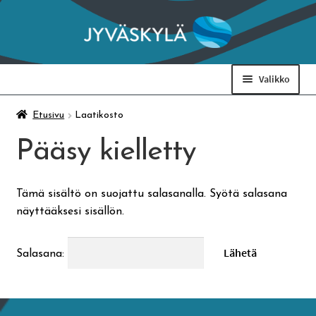
Siirry
Siirry
navigointiin
sisältöön
Valikko
Taidemuseo & Ratamo
Etusivu
Laatikosto
Pääsy kielletty
Suomen käsityön museo
Tämä sisältö on suojattu salasanalla. Syötä salasana
Skeittihalli
näyttääksesi sisällön.
Varhaiskasvatus
Salasana:
Ateria- ja välipalamaksut