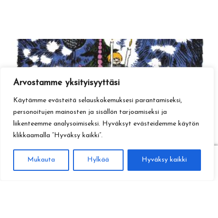
Arvostamme yksityisyyttäsi
Käytämme evästeitä selauskokemuksesi parantamiseksi,
personoitujen mainosten ja sisällön tarjoamiseksi ja
liikenteemme analysoimiseksi. Hyväksyt evästeidemme käytön
klikkaamalla ”Hyväksy kaikki”.
0
Mukauta
Hylkää
Hyväksy kaikki
Haku
Etsi: