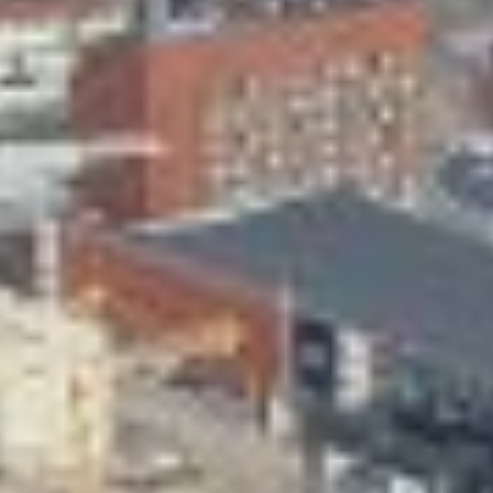
Skeittihalli
Varhaiskasvatus
Ateria- ja välipalamaksut
Mämminiemi
Taideapteekki
Kirjasto
Visit Jyvaskyla Region