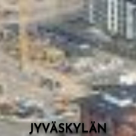
Valon Kaupunki
Lasten Lysti & LystiKylä-festivaali
Ohje
English
JYVÄSKYLÄN