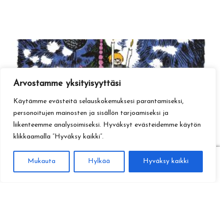
Arvostamme yksityisyyttäsi
Käytämme evästeitä selauskokemuksesi parantamiseksi,
personoitujen mainosten ja sisällön tarjoamiseksi ja
liikenteemme analysoimiseksi. Hyväksyt evästeidemme käytön
klikkaamalla ”Hyväksy kaikki”.
0
Mukauta
Hylkää
Hyväksy kaikki
Haku
Etsi: