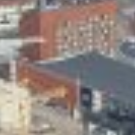
Skeittihalli
Varhaiskasvatus
Ateria- ja välipalamaksut
Mämminiemi
Taideapteekki
Kirjasto
Visit Jyvaskyla Region