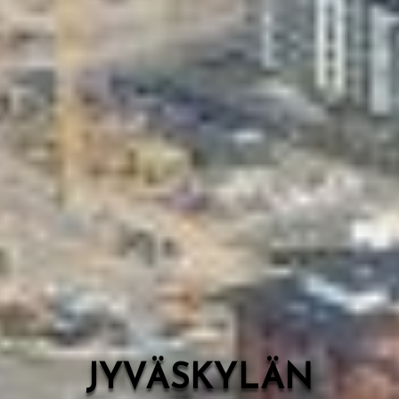
Valon Kaupunki
Lasten Lysti & LystiKylä-festivaali
Ohje
English
JYVÄSKYLÄN