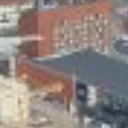
Skeittihalli
Varhaiskasvatus
Ateria- ja välipalamaksut
Mämminiemi
Taideapteekki
Kirjasto
Visit Jyvaskyla Region