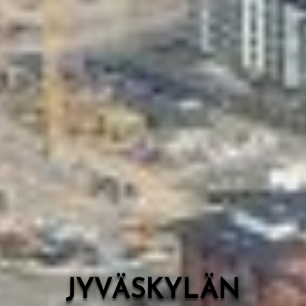
Valon Kaupunki
Lasten Lysti & LystiKylä-festivaali
Ohje
English
JYVÄSKYLÄN