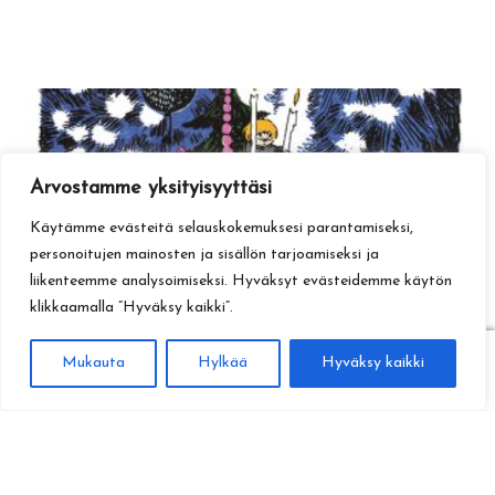
Arvostamme yksityisyyttäsi
Käytämme evästeitä selauskokemuksesi parantamiseksi,
personoitujen mainosten ja sisällön tarjoamiseksi ja
liikenteemme analysoimiseksi. Hyväksyt evästeidemme käytön
klikkaamalla ”Hyväksy kaikki”.
0
Mukauta
Hylkää
Hyväksy kaikki
Haku
Etsi: